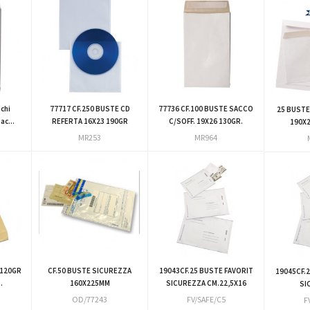
chi
77717 CF.250 BUSTE CD
77736 CF.100 BUSTE SACCO
25 BUSTE
c...
REFERTA 16X23 190GR
C/SOFF. 19X26 130GR.
190X2
MR253
MR964
 120GR
CF.50 BUSTE SICUREZZA
19043CF.25 BUSTE FAVORIT
19045CF.
.
160X225MM
SICUREZZA CM.22,5X16
SI
OD/77243
FV/SAFE/C5
F