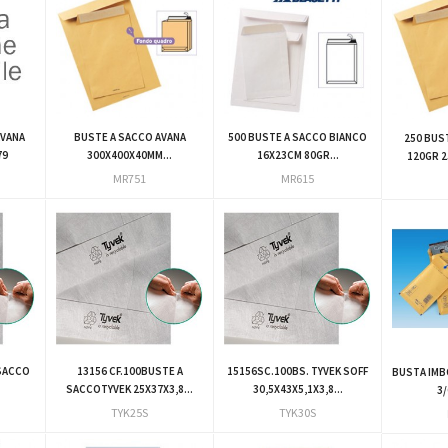
AVANA
BUSTE A SACCO AVANA
500 BUSTE A SACCO BIANCO
250 BUS
79
300X400X40MM...
16X23CM 80GR...
120GR 2
MR751
MR615
 SACCO
13156 CF.100BUSTE A
15156SC.100BS. TYVEK SOFF
BUSTA IMB
SACCOTYVEK 25X37X3,8...
30,5X43X5,1X3,8...
3/
TYK25S
TYK30S