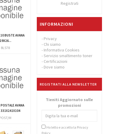
Registrati
INFORMAZIONI
.10 BUSTE AVANA
-
Privacy
19X26...
-
Chi siamo
BL578
-
Informativa Cookies
-
Servizio smaltimento toner
-
Certificazioni
-
Dove siamo
REGISTRATI ALLA NEWSLETTER
Tieniti Aggiornato sulle
promozioni
 POSTALE AVANA
M 331X241X104
POST/M
Ho letto e accetto la
Privacy
Policy