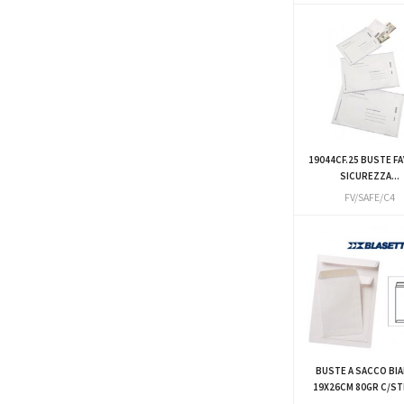
19044CF.25 BUSTE F
SICUREZZA...
FV/SAFE/C4
BUSTE A SACCO BI
19X26CM 80GR C/STR