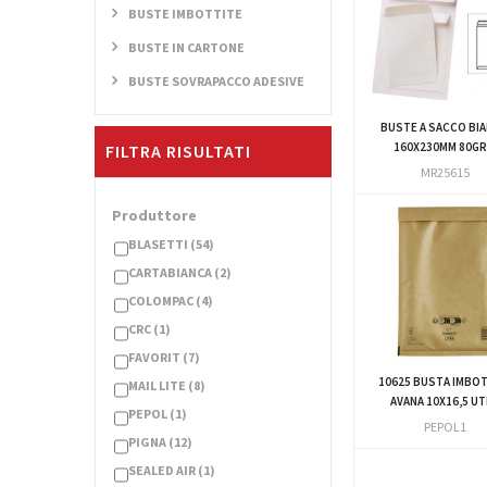
BUSTE IMBOTTITE
BUSTE IN CARTONE
BUSTE SOVRAPACCO ADESIVE
BUSTE A SACCO BI
160X230MM 80GR.
FILTRA RISULTATI
MR25615
Produttore
BLASETTI
(54)
CARTABIANCA
(2)
COLOMPAC
(4)
CRC
(1)
FAVORIT
(7)
10625 BUSTA IMBOT
MAIL LITE
(8)
AVANA 10X16,5 UT
PEPOL
(1)
PEPOL1
PIGNA
(12)
SEALED AIR
(1)