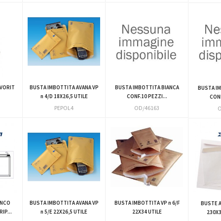
AVORIT
BUSTA IMBOTTITA AVANA VP
BUSTA IMBOTTITA BIANCA
BUSTA I
n 4/D 18X26,5 UTILE
CONF.10 PEZZI...
CONF
PEPOL4
OD/46163
O
ANCO
BUSTA IMBOTTITA AVANA VP
BUSTA IMBOTTITA VP n 6/F
BUSTE 
IP...
n 5/E 22X26,5 UTILE
22X34 UTILE
230X3