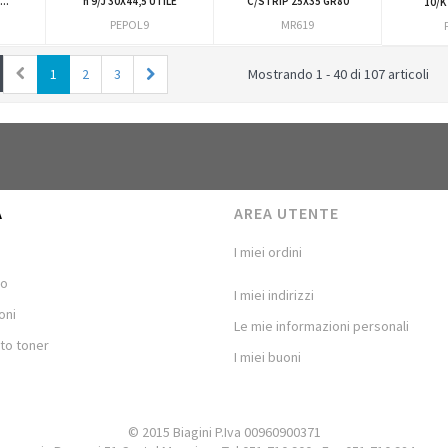
..
n 9/J 30X44,5 UTILE
C/STRIP 25X35 GR80
10/K
PEPOL9
MR619
1
2
3
Mostrando 1 - 40 di 107 articoli
A
AREA UTENTE
I miei ordini
mo
I miei indirizzi
oni
Le mie informazioni personali
to toner
I miei buoni
© 2015 Biagini P.Iva 00960900371