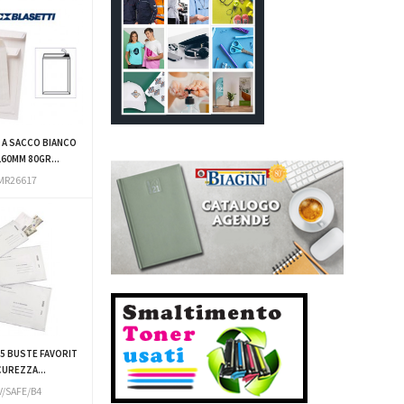
 A SACCO BIANCO
60MM 80GR...
MR26617
25 BUSTE FAVORIT
CUREZZA...
V/SAFE/B4