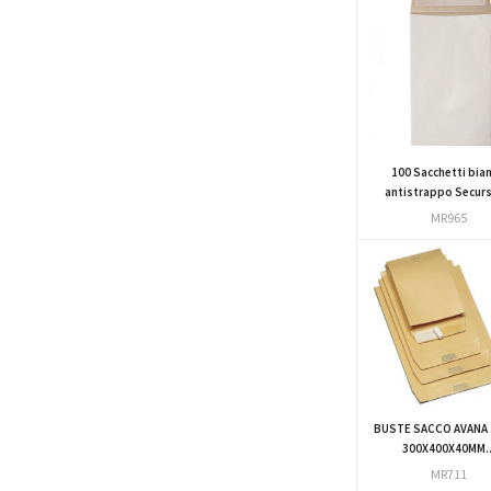
100 Sacchetti bian
antistrappo Secursa
MR965
BUSTE SACCO AVANA
300X400X40MM..
MR711