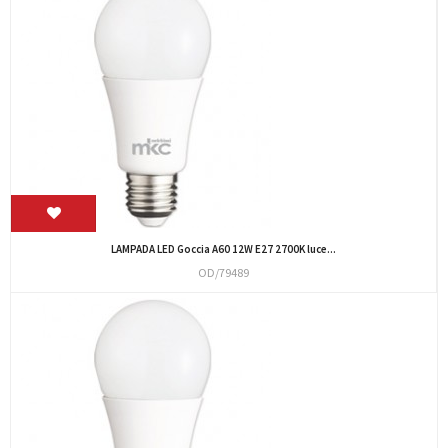
LAMPADA LED Goccia A60 12W E27 2700K luce...
OD/79489