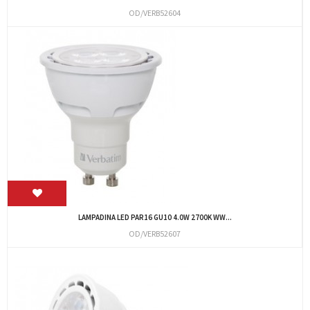
OD/VERB52604
LAMPADINA LED PAR16 GU10 4.0W 2700K WW...
OD/VERB52607