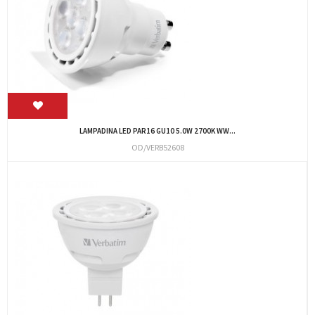
LAMPADINA LED PAR16 GU10 5.0W 2700K WW...
OD/VERB52608