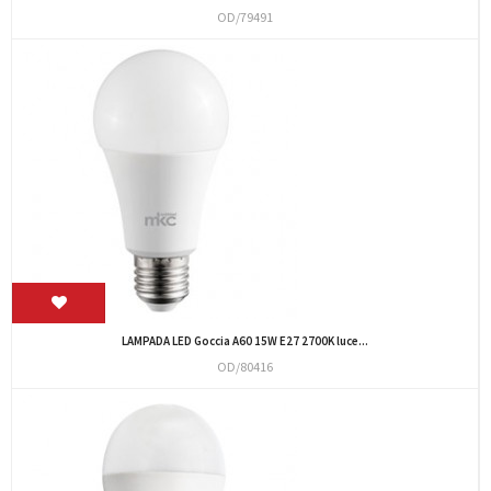
OD/79491
LAMPADA LED Goccia A60 15W E27 2700K luce...
OD/80416