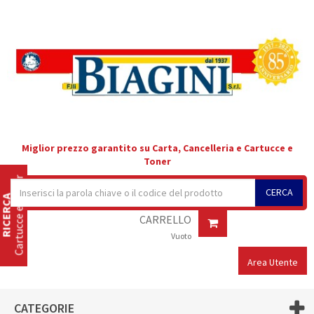
Miglior prezzo garantito su Carta, Cancelleria e Cartucce e
Toner
Cartucce e Toner
CERCA
RICERCA
CARRELLO
Vuoto
Area Utente
CATEGORIE