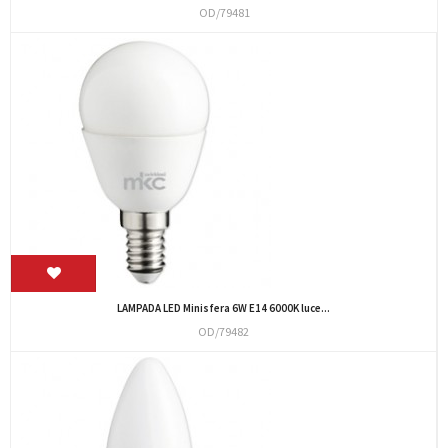
OD/79481
LAMPADA LED Minisfera 6W E14 6000K luce...
OD/79482