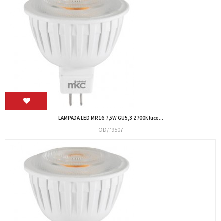
LAMPADA LED MR16 7,5W GU5,3 2700K luce...
OD/79507