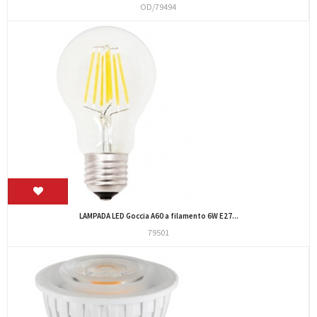
OD/79494
LAMPADA LED Goccia A60 a filamento 6W E27...
79501