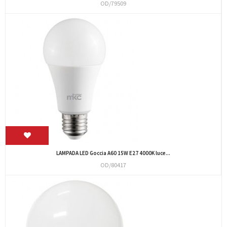
OD/79509
LAMPADA LED Goccia A60 15W E27 4000K luce...
OD/80417