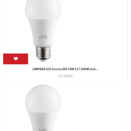
LAMPADA LED Goccia A60 18W E27 3000K luce...
OD/81487