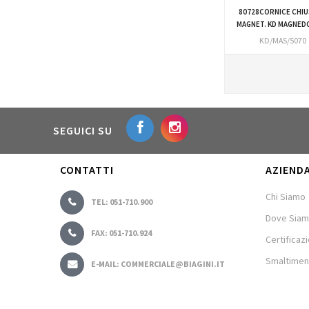
80728CORNICE CHI
MAGNET. KD MAGNEDO
KD/MAS/5070
SEGUICI SU
CONTATTI
AZIEND
Chi Siamo
TEL: 051-710.900
Dove Sia
FAX: 051-710.924
Certificazi
Smaltimen
E-MAIL: COMMERCIALE@BIAGINI.IT