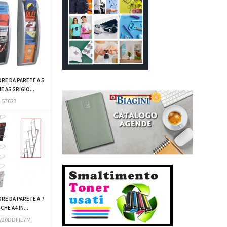
RE DA PARETE A 5
 A5 GRIGIO...
57623
RE DA PARETE A 7
CHE A4 IN...
/20DDFIL7M