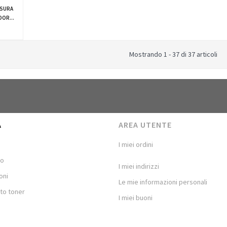
USURA
OR...
Mostrando 1 - 37 di 37 articoli
A
AREA UTENTE
I miei ordini
mo
I miei indirizzi
oni
Le mie informazioni personali
to toner
I miei buoni