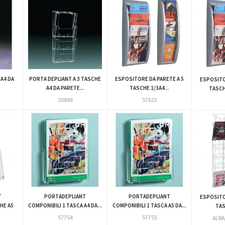
 A4 DA
PORTA DEPLIANT A 3 TASCHE
ESPOSITORE DA PARETE A 5
ESPOSITO
A4 DA PARETE...
TASCHE 1/3A4...
TASCHE
50846
57622
T
PORTADEPLIANT
PORTADEPLIANT
ESPOSITO
HE A5
COMPONIBILI 1 TASCA A4 DA...
COMPONIBILI 1 TASCA A5 DA...
TAS
57754
57755
ALBA