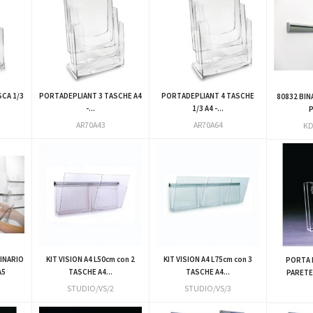
CA 1/3
PORTADEPLIANT 3 TASCHE A4
PORTADEPLIANT 4 TASCHE
80832 BIN
-...
1/3 A4 -...
P
AR70A43
AR70A64
KD
BINARIO
KIT VISION A4 L50cm con 2
KIT VISION A4 L75cm con 3
PORTA 
A5
TASCHE A4...
TASCHE A4...
PARETE
STUDIO/VS/2
STUDIO/VS/3