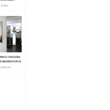
67860
RNICE CHIUSURA
KD MAGNEDOOR A1
D/MAS/A1