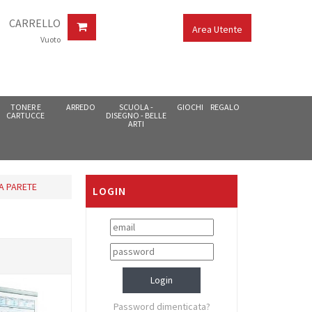
CARRELLO
Area Utente
Vuoto
TONER E
ARREDO
SCUOLA -
GIOCHI
REGALO
CARTUCCE
DISEGNO - BELLE
ARTI
A PARETE
LOGIN
Password dimenticata?