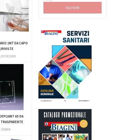
ARIO 1MT DA CAPO
/RIVISTE
/DCR1000
DEPLIANT A5 DA
 TRASPARENTE
50844