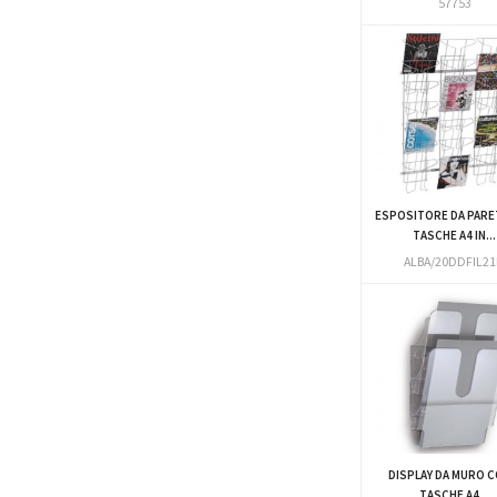
57753
ESPOSITORE DA PARET
TASCHE A4 IN...
ALBA/20DDFIL2
DISPLAY DA MURO C
TASCHE A4...