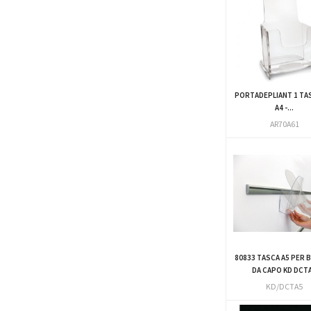
PORTADEPLIANT 1 TAS
A4 -...
AR70A61
80833 TASCA A5 PER 
DA CAPO KD DCT
KD/DCTA5