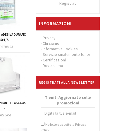
Registrati
INFORMAZIONI
P ADESIVA DURAFIX
-
Privacy
5x1,7...
-
Chi siamo
R4708-23
-
Informativa Cookies
-
Servizio smaltimento toner
-
Certificazioni
-
Dove siamo
REGISTRATI ALLA NEWSLETTER
Tieniti Aggiornato sulle
promozioni
LIANT 1 TASCA A5
-...
AR70A51
Ho letto e accetto la
Privacy
Policy