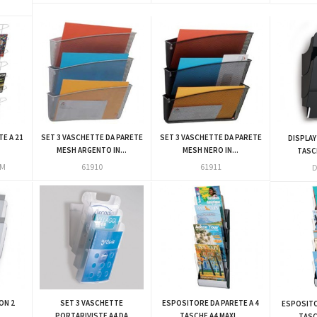
E A 21
SET 3 VASCHETTE DA PARETE
SET 3 VASCHETTE DA PARETE
DISPLAY
MESH ARGENTO IN...
MESH NERO IN...
TASCH
1M
61910
61911
D
ON 2
SET 3 VASCHETTE
ESPOSITORE DA PARETE A 4
ESPOSITO
PORTARIVISTE A4 DA
TASCHE A4 MAXI...
TASCH