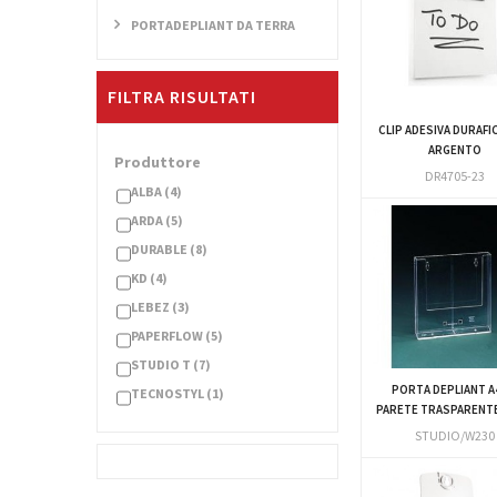
PORTADEPLIANT DA TERRA
FILTRA RISULTATI
CLIP ADESIVA DURAFIC
ARGENTO
Produttore
DR4705-23
ALBA
(4)
ARDA
(5)
DURABLE
(8)
KD
(4)
LEBEZ
(3)
PAPERFLOW
(5)
STUDIO T
(7)
PORTA DEPLIANT A
TECNOSTYL
(1)
PARETE TRASPARENT
STUDIO/W230