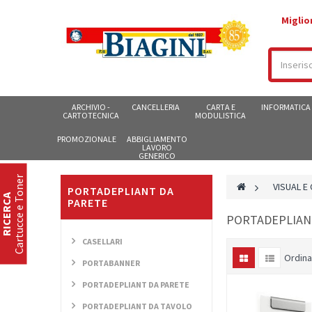
Miglio
ARCHIVIO -
CANCELLERIA
CARTA E
INFORMATICA
CARTOTECNICA
MODULISTICA
PROMOZIONALE
ABBIGLIAMENTO
LAVORO
GENERICO
Cartucce e Toner
>
VISUAL E
PORTADEPLIANT DA
RICERCA
PARETE
PORTADEPLIAN
CASELLARI
Ordina
PORTABANNER
PORTADEPLIANT DA PARETE
PORTADEPLIANT DA TAVOLO