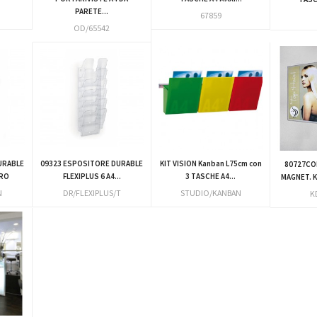
PARETE...
67859
OD/65542
URABLE
09323 ESPOSITORE DURABLE
KIT VISION Kanban L75cm con
80727CO
ERO
FLEXIPLUS 6 A4...
3 TASCHE A4...
MAGNET. 
N
DR/FLEXIPLUS/T
STUDIO/KANBAN
K