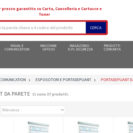
r prezzo garantito su Carta, Cancelleria e Cartucce e
Toner
CERCA
VISUAL E
MACCHINE
MAGAZZINO -
PRODOTTI
COMUNICATION
UFFICIO
D.P.I. SICUREZZA
COMUNITA
 COMUNICATION
>
ESPOSOTORI E PORTADEPLIANT
>
PORTADEPLIANT D
T DA PARETE
Ci sono 37 prodotti.