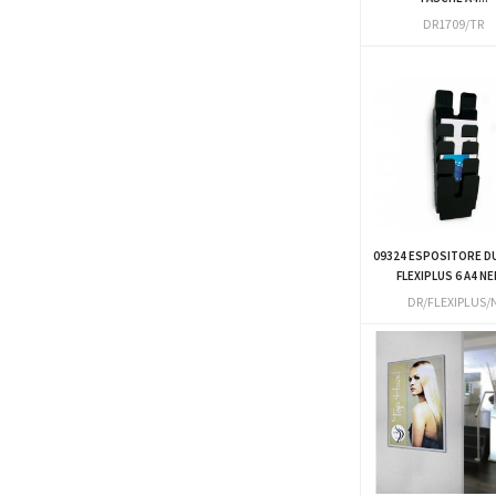
DR1709/TR
09324 ESPOSITORE D
FLEXIPLUS 6 A4 N
DR/FLEXIPLUS/