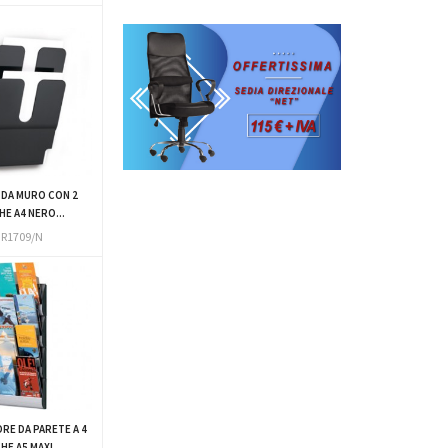
 DA MURO CON 2
E A4 NERO...
R1709/N
RE DA PARETE A 4
E A5 MAXI...