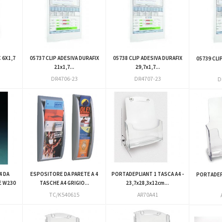
 6X1,7
05737 CLIP ADESIVA DURAFIX
05738 CLIP ADESIVA DURAFIX
05739 CLI
21x1,7...
29,7x1,7...
DR4706-23
DR4707-23
D
4 DA
ESPOSITORE DA PARETE A 4
PORTADEPLIANT 1 TASCA A4 -
PORTADEP
E W230
TASCHE A4 GRIGIO...
23,7x28,3x12cm...
TC/K540615
AR70A41