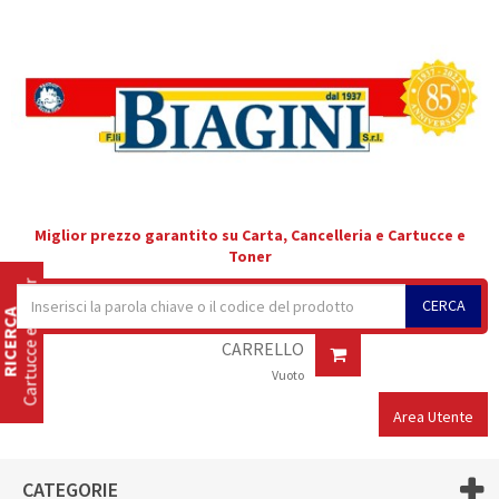
Miglior prezzo garantito su Carta, Cancelleria e Cartucce e
Toner
Cartucce e Toner
CERCA
RICERCA
CARRELLO
Vuoto
Area Utente
CATEGORIE