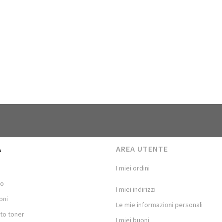
A
AREA UTENTE
I miei ordini
mo
I miei indirizzi
oni
Le mie informazioni personali
to toner
I miei buoni