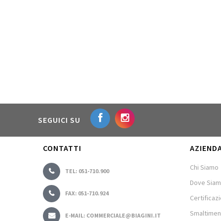
SEGUICI SU
CONTATTI
AZIEND
Chi Siamo
TEL: 051-710.900
Dove Sia
FAX: 051-710.924
Certificazi
Smaltimen
E-MAIL: COMMERCIALE@BIAGINI.IT