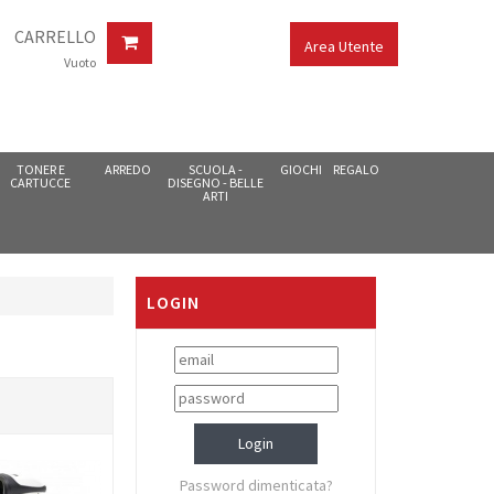
CARRELLO
Area Utente
Vuoto
TONER E
ARREDO
SCUOLA -
GIOCHI
REGALO
CARTUCCE
DISEGNO - BELLE
ARTI
LOGIN
Password dimenticata?