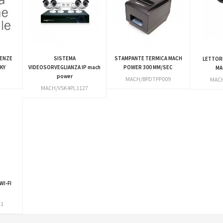
SENZE
SISTEMA
STAMPANTE TERMICA MACH
LETTOR
KY
VIDEOSORVEGLIANZA IP mach
POWER 300 MM/SEC
MA
power
MACH/BPDTPP009
MACH
MACH/VSK4PL1127
I-FI
11