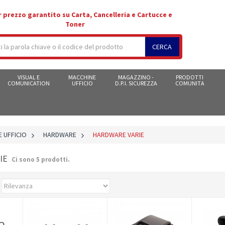
r prezzo garantito su Carta, Cancelleria e Cartucce e
Toner
CERCA
VISUAL E
MACCHINE
MAGAZZINO -
PRODOTTI
COMUNICATION
UFFICIO
D.P.I. SICUREZZA
COMUNITA
 UFFICIO
>
HARDWARE
>
HARDWARE VARIE
RIE
Ci sono 5 prodotti.