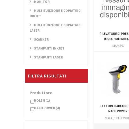
MONITOR
MULTIFUNZIONE E COPIATRICI
INKJET
MULTIFUNZIONE E COPIATRICI
LASER
RILEVATORE DI PRE
U300C HOLENBEC
SCANNER
IRIS/3397
STAMPANTI INKJET
STAMPANTI LASER
FILTRA RISULTATI
Produttore
HOLEN
(1)
LETTORE BARCODE W
MACH POWER
(4)
MACH POWER
MACH/BPLBSW0