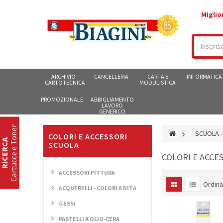
Miglio
ARCHIVIO -
CANCELLERIA
CARTA E
INFORMATICA
CARTOTECNICA
MODULISTICA
PROMOZIONALE
ABBIGLIAMENTO
LAVORO
GENERICO
Cartucce e Toner
>
SCUOLA -
COLORI E ACCESSORI
RICERCA
SCUOLA
COLORI E ACCE
ACCESSORI PITTURA
Ordina
ACQUERELLI - COLORI A DITA
GESSI
PASTELLI A OLIO-CERA