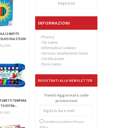
Registrati
INFORMAZIONI
LA 12 MATITE
-
Privacy
ELIOS FILA 273200
-
Chi siamo
FL2730
-
Informativa Cookies
-
Servizio smaltimento toner
-
Certificazioni
-
Dove siamo
REGISTRATI ALLA NEWSLETTER
Tieniti Aggiornato sulle
promozioni
 TUBETTI TEMPERA
TO EXTRA...
FL3031
Ho letto e accetto la
Privacy
Policy