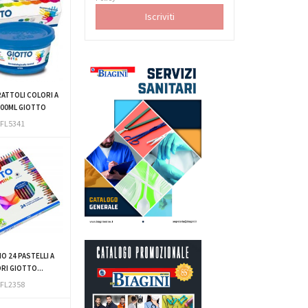
RATTOLI COLORI A
100ML GIOTTO
FL5341
O 24 PASTELLI A
RI GIOTTO...
FL2358