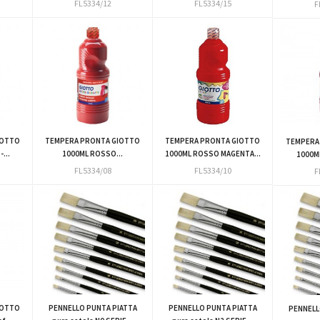
FL5334/12
FL5334/15
F
IOTTO
TEMPERA PRONTA GIOTTO
TEMPERA PRONTA GIOTTO
TEMPERA
...
1000ML ROSSO...
1000ML ROSSO MAGENTA...
1000ML
FL5334/08
FL5334/10
F
IOTTO
PENNELLO PUNTA PIATTA
PENNELLO PUNTA PIATTA
PENNELL