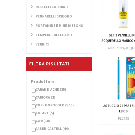
PASTELLI COLORATI
PENNARELLI DISEGNO
PORTAMINE E MINE DISEGNO
TEMPERE - BELLE ARTI
SET 3 PENNELLI P
ACQUERELLO MANICO
VERNICI
WN/3PENN/ACQU
FILTRA RISULTATI
Produttore
CARAN D'ACHE
(35)
CARIOCA
(2)
CMP - MOROCOLOR
(15)
ASTUCCIO 24 PASTELL
ELIOS
COLART
(5)
FL2735
CWR
(10)
FABER-CASTELL
(44)