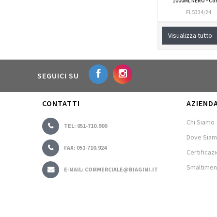
1000ML NERO - Con
FL5334/24
Visualizza tutto
SEGUICI SU
CONTATTI
AZIEND
Chi Siamo
TEL: 051-710.900
Dove Sia
FAX: 051-710.924
Certificazi
Smaltimen
E-MAIL: COMMERCIALE@BIAGINI.IT