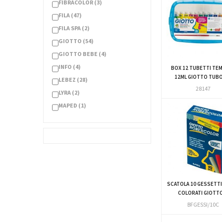
FIBRACOLOR
(3)
FILA
(47)
FILA SPA
(2)
GIOTTO
(54)
GIOTTO BEBE
(4)
INFO
(4)
BOX 12 TUBETTI TE
12ML GIOTTO TUBO 
LEBEZ
(28)
28147
LYRA
(2)
MAPED
(1)
PRIMO - MOROCOLOR
(6)
STABILO
(47)
STAEDTLER
(8)
TRODAT
(1)
UNI MITSUBISHI
(1)
WINSOR E NEWTON
(2)
SCATOLA 10 GESSETTI
COLORATI GIOTTO
BFGESSI/10C