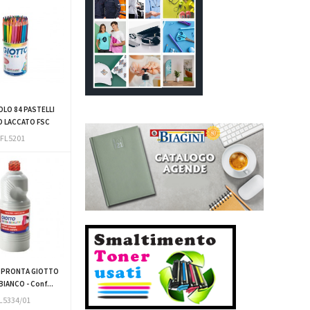
LO 84 PASTELLI
O LACCATO FSC
FL5201
 PRONTA GIOTTO
BIANCO - Conf...
L5334/01