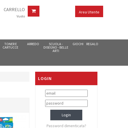
CARRELLO
Area Utente
Vuoto
TONER E
ARREDO
SCUOLA -
GIOCHI
REGALO
CARTUCCE
DISEGNO - BELLE
ARTI
LOGIN
Password dimenticata?