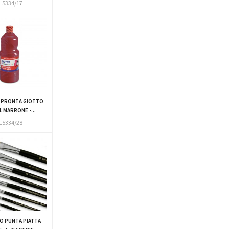
L5334/17
 PRONTA GIOTTO
 MARRONE -...
L5334/28
O PUNTA PIATTA