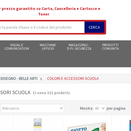
r prezzo garantito su Carta, Cancelleria e Cartucce e
Toner
CERCA
VISUAL E
MACCHINE
MAGAZZINO -
PRODOTTI
COMUNICATION
UFFICIO
D.P.I. SICUREZZA
COMUNITA
 DISEGNO - BELLE ARTI
>
COLORI E ACCESSORI SCUOLA
SSORI SCUOLA
Ci sono 321 prodotti.
Mostra
per pagina