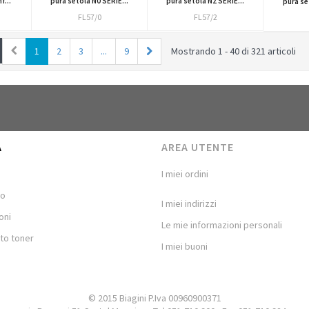
f...
pura setola N0 SERIE...
pura setola N2 SERIE...
pura se
FL57/0
FL57/2
1
2
3
...
9
Mostrando 1 - 40 di 321 articoli
A
AREA UTENTE
I miei ordini
mo
I miei indirizzi
oni
Le mie informazioni personali
to toner
I miei buoni
© 2015 Biagini P.Iva 00960900371