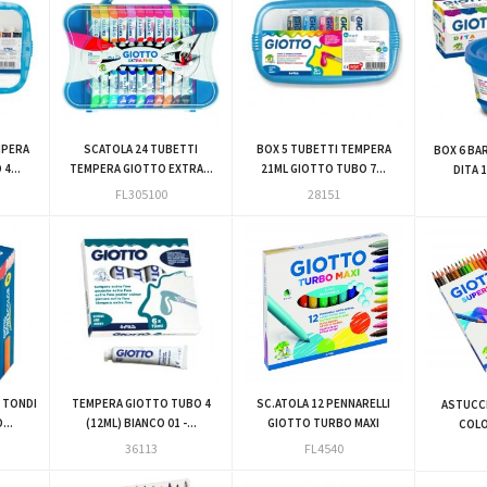
MPERA
SCATOLA 24 TUBETTI
BOX 5 TUBETTI TEMPERA
BOX 6 BA
4...
TEMPERA GIOTTO EXTRA...
21ML GIOTTO TUBO 7...
DITA 
FL305100
28151
 TONDI
TEMPERA GIOTTO TUBO 4
SC.ATOLA 12 PENNARELLI
ASTUCCI
...
(12ML) BIANCO 01 -...
GIOTTO TURBO MAXI
COLO
36113
FL4540