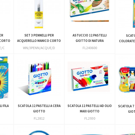
ER
SET 3 PENNELLI PER
ASTUCCIO 12 PASTELLI
SCATO
 CORTO
ACQUERELLO MANICO CORTO
GIOTTO DI NATURA
COLORATE 
E/C
WN/3PENN/ACQUE/D
FL240600
I FILA
SCATOLA 12 PASTELLI A CERA
SCATOLA 12 PASTELLI AD OLIO
SCATOLA 7
GIOTTO
MAXI GIOTTO
GIOT
FL2812
FL2930