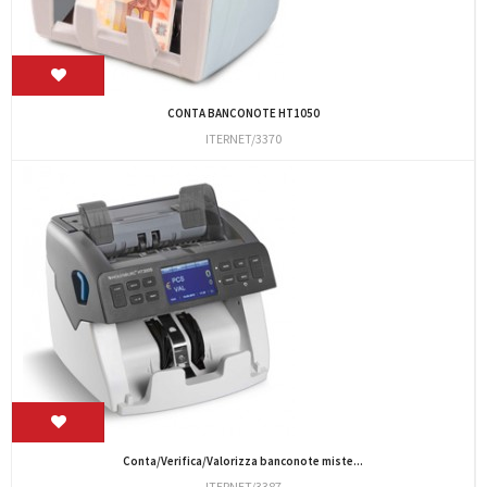
CONTA BANCONOTE HT1050
ITERNET/3370
Conta/Verifica/Valorizza banconote miste...
ITERNET/3387