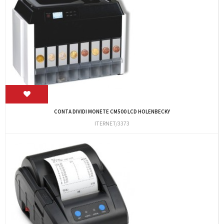
CONTA DIVIDI MONETE CM500 LCD HOLENBECKY
ITERNET/3373