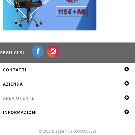
SEGUICI SU
CONTATTI
AZIENDA
AREA UTENTE
INFORMAZIONI
© 2015 Biagini P.Iva 00960900371