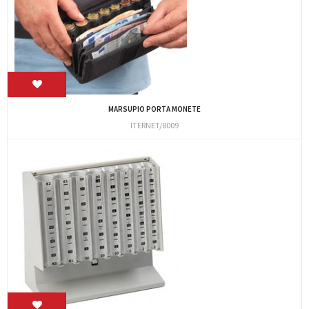
MARSUPIO PORTA MONETE
ITERNET/8009