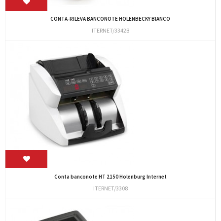
CONTA-RILEVA BANCONOTE HOLENBECKY BIANCO
ITERNET/3342B
Conta banconote HT 2150 Holenburg Internet
ITERNET/3308