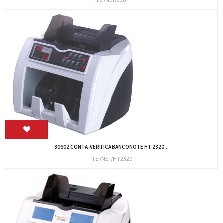
80602 CONTA-VERIFICA BANCONOTE HT 2320...
ITERNET/HT2320