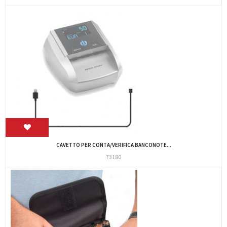
CAVETTO PER CONTA/VERIFICA BANCONOTE...
73180