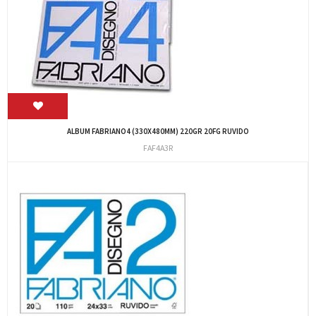
ALBUM FABRIANO4 (330X480MM) 220GR 20FG RUVIDO
FAF4A3R