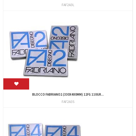
FAF2A3L
BLOCCO FABRIANO2 (330X480MM) 12FG 110GR...
FAF2A3S