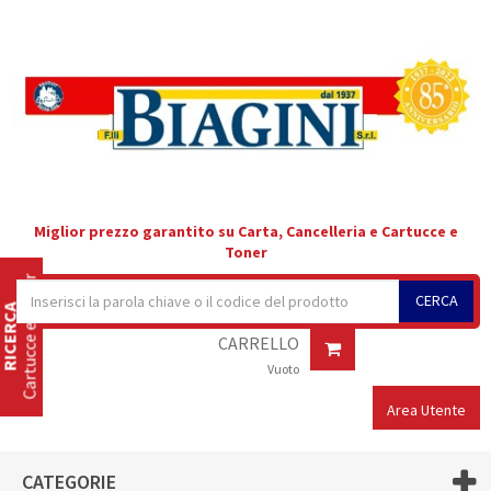
Miglior prezzo garantito su Carta, Cancelleria e Cartucce e
Toner
Cartucce e Toner
CERCA
RICERCA
CARRELLO
Vuoto
Area Utente
CATEGORIE