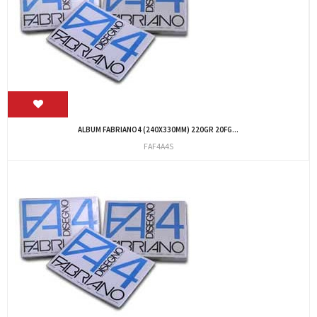
ALBUM FABRIANO4 (240X330MM) 220GR 20FG...
FAF4A4S