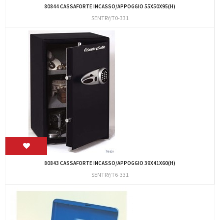
80844 CASSAFORTE INCASSO/APPOGGIO 55X50X95(H)
SENTRY/T0-331
80843 CASSAFORTE INCASSO/APPOGGIO 39X41X60(H)
SENTRY/T6-331