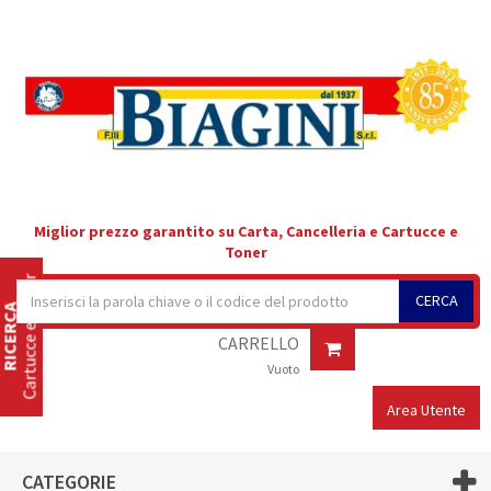
Miglior prezzo garantito su Carta, Cancelleria e Cartucce e
Toner
Cartucce e Toner
CERCA
RICERCA
CARRELLO
Vuoto
Area Utente
CATEGORIE