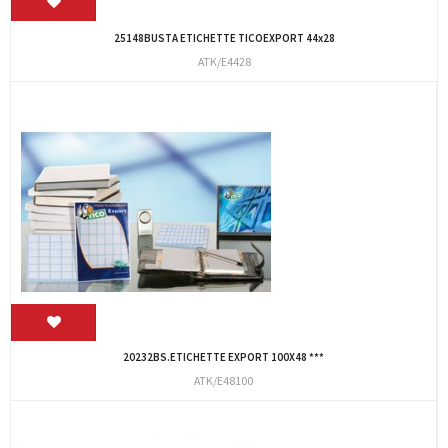
25148BUSTA ETICHETTE TICOEXPORT 44x28
ATK/E4428
20232BS.ETICHETTE EXPORT 100X48 ***
ATK/E48100