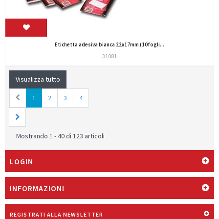
Etichetta adesiva bianca 22x17mm (10fogli...
31081
Visualizza tutto
1
2
3
4
Mostrando 1 - 40 di 123 articoli
LOGIN
INFORMAZIONI
REGISTRATI ALLA NEWSLETTER