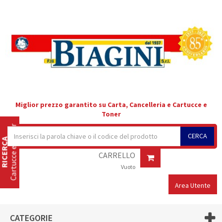
Miglior prezzo garantito su Carta, Cancelleria e Cartucce e
Toner
Cartucce e Toner
CERCA
RICERCA
CARRELLO
Vuoto
Area Utente
CATEGORIE