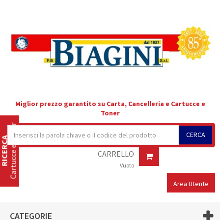
Miglior prezzo garantito su Carta, Cancelleria e Cartucce e
Toner
Cartucce e Toner
CERCA
RICERCA
CARRELLO
Vuoto
Area Utente
CATEGORIE