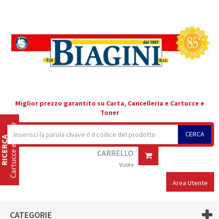
Miglior prezzo garantito su Carta, Cancelleria e Cartucce e
Toner
Cartucce e Toner
CERCA
RICERCA
CARRELLO
Vuoto
Area Utente
CATEGORIE