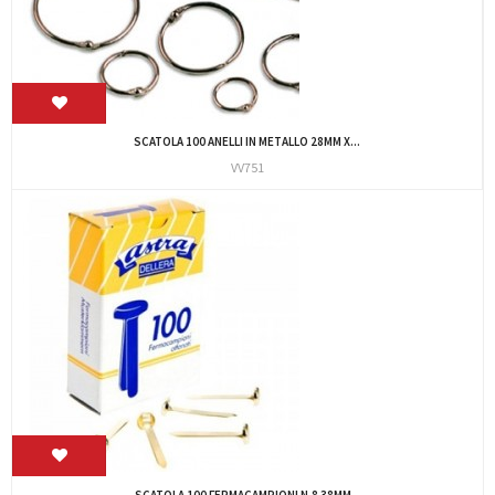
SCATOLA 100 ANELLI IN METALLO 28MM X...
VV751
SCATOLA 100 FERMACAMPIONI N.8 38MM...