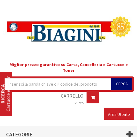
Miglior prezzo garantito su Carta, Cancelleria e Cartucce e
Toner
Cartucce e Toner
CERCA
RICERCA
CARRELLO
Vuoto
Area Utente
CATEGORIE