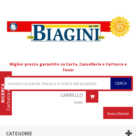
Miglior prezzo garantito su Carta, Cancelleria e Cartucce e
Toner
Cartucce e Toner
CERCA
RICERCA
CARRELLO
Vuoto
Area Utente
CATEGORIE