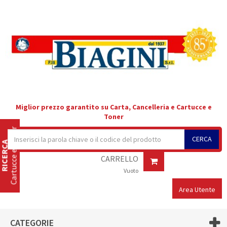
Miglior prezzo garantito su Carta, Cancelleria e Cartucce e
Toner
Cartucce e Toner
CERCA
RICERCA
CARRELLO
Vuoto
Area Utente
CATEGORIE