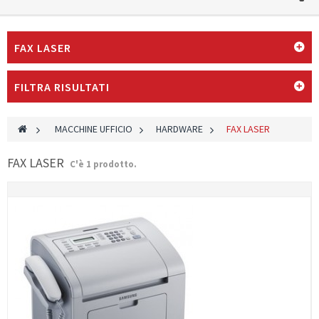
FAX LASER
FILTRA RISULTATI
>
MACCHINE UFFICIO
>
HARDWARE
>
FAX LASER
FAX LASER
C'è 1 prodotto.