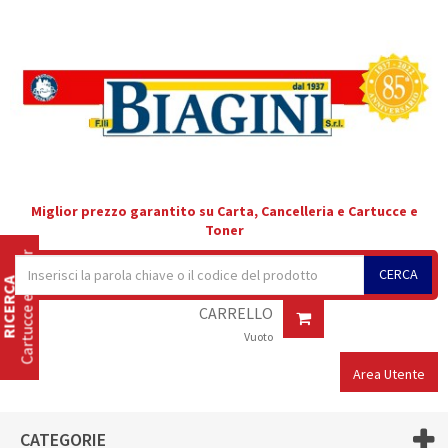
Miglior prezzo garantito su Carta, Cancelleria e Cartucce e
Toner
Cartucce e Toner
CERCA
RICERCA
CARRELLO
Vuoto
Area Utente
CATEGORIE