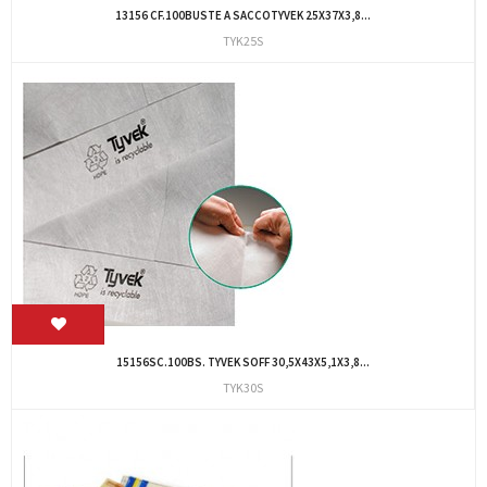
13156 CF.100BUSTE A SACCOTYVEK 25X37X3,8...
TYK25S
15156SC.100BS. TYVEK SOFF 30,5X43X5,1X3,8...
TYK30S