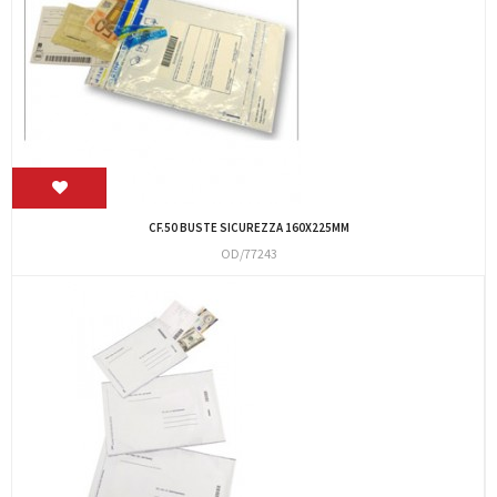
CF.50 BUSTE SICUREZZA 160X225MM
OD/77243