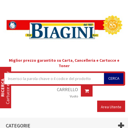
Miglior prezzo garantito su Carta, Cancelleria e Cartucce e
Toner
Cartucce e Toner
CERCA
RICERCA
CARRELLO
Vuoto
Area Utente
CATEGORIE