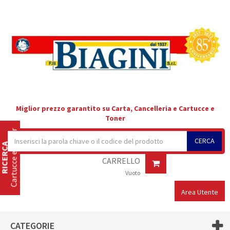
Miglior prezzo garantito su Carta, Cancelleria e Cartucce e
Toner
Cartucce e Toner
CERCA
RICERCA
CARRELLO
Vuoto
Area Utente
CATEGORIE