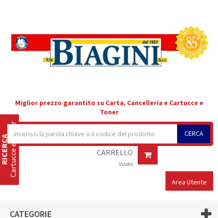
Miglior prezzo garantito su Carta, Cancelleria e Cartucce e
Toner
Cartucce e Toner
CERCA
RICERCA
CARRELLO
Vuoto
Area Utente
CATEGORIE