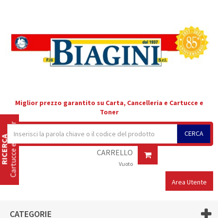
Miglior prezzo garantito su Carta, Cancelleria e Cartucce e
Toner
Cartucce e Toner
CERCA
RICERCA
CARRELLO
Vuoto
Area Utente
CATEGORIE