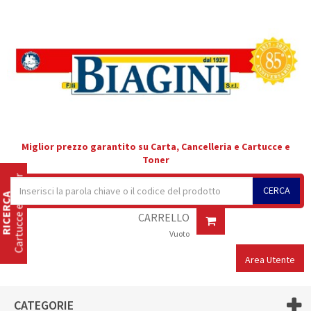
Miglior prezzo garantito su Carta, Cancelleria e Cartucce e
Toner
Cartucce e Toner
CERCA
RICERCA
CARRELLO
Vuoto
Area Utente
CATEGORIE