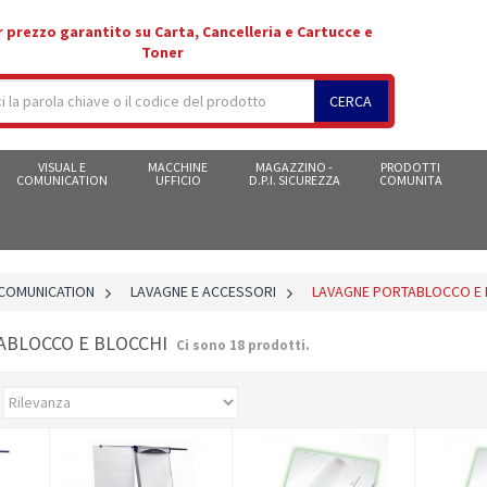
r prezzo garantito su Carta, Cancelleria e Cartucce e
Toner
CERCA
VISUAL E
MACCHINE
MAGAZZINO -
PRODOTTI
COMUNICATION
UFFICIO
D.P.I. SICUREZZA
COMUNITA
 COMUNICATION
>
LAVAGNE E ACCESSORI
>
LAVAGNE PORTABLOCCO E 
ABLOCCO E BLOCCHI
Ci sono 18 prodotti.