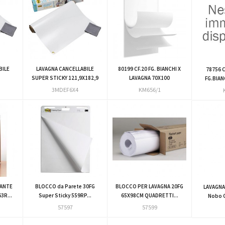
BILE
LAVAGNA CANCELLABILE
80199 CF.20 FG. BIANCHI X
78756 C
.
SUPER STICKY 121,9X182,9
LAVAGNA 70X100
FG.BIAN
3MDEF6X4
KM656/1
ANTE
BLOCCO da Parete 30FG
BLOCCO PER LAVAGNA 20FG
LAVAGN
3R...
Super Sticky 559RP...
65X98CM QUADRETTI...
Nobo C
57597
57599