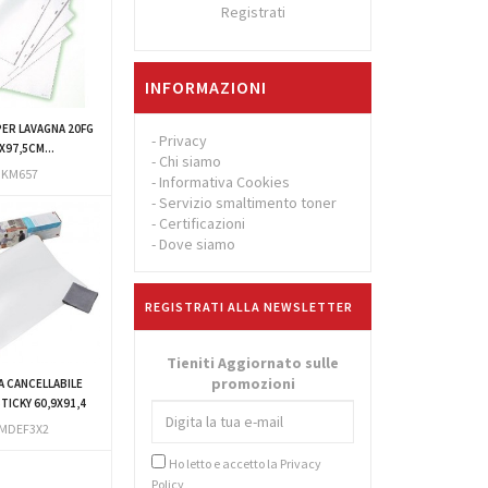
Registrati
INFORMAZIONI
ER LAVAGNA 20FG
-
Privacy
X97,5CM...
-
Chi siamo
KM657
-
Informativa Cookies
-
Servizio smaltimento toner
-
Certificazioni
-
Dove siamo
REGISTRATI ALLA NEWSLETTER
Tieniti Aggiornato sulle
promozioni
A CANCELLABILE
TICKY 60,9X91,4
MDEF3X2
Ho letto e accetto la
Privacy
Policy