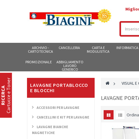
Miglio
ARCHIVIO -
CANCELLERIA
CARTA E
INFORMATICA
CARTOTECNICA
MODULISTICA
PROMOZIONALE
ABBIGLIAMENTO
LAVORO
GENERICO
Cartucce e Toner
>
VISUAL E
LAVAGNE PORTABLOCCO
RICERCA
E BLOCCHI
LAVAGNE PORT
ACCESSORI PER LAVAGNE
Ordina
CANCELLINI E KIT PER LAVAGNE
LAVAGNE BIANCHE
MAGNETICHE