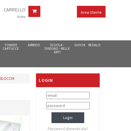
CARRELLO
Area Utente
Vuoto
TONER E
ARREDO
SCUOLA -
GIOCHI
REGALO
CARTUCCE
DISEGNO - BELLE
ARTI
BLOCCHI
LOGIN
Password dimenticata?