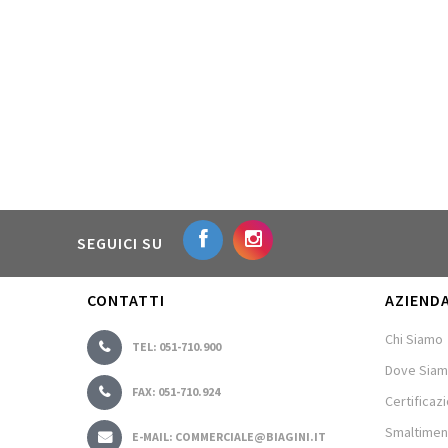
SEGUICI SU
CONTATTI
AZIEND
Chi Siamo
TEL: 051-710.900
Dove Sia
FAX: 051-710.924
Certificazi
Smaltimen
E-MAIL: COMMERCIALE@BIAGINI.IT