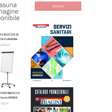
F.5 BLOCCHI 20
CHI X LAVAGNA...
KM656/5
A PORTABLOCCO
lassic MOBILE
60274