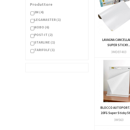
Produttore
3M
(4)
LEGAMASTER
(1)
NOBO
(6)
POST-IT
(2)
LAVAGNA CANCELLA
STARLINE
(1)
SUPER STICKY..
TARIFOLF
(1)
3MDEF4X3
BLOCCO AUTOPORT
20FG Super Sticky 56
3M563