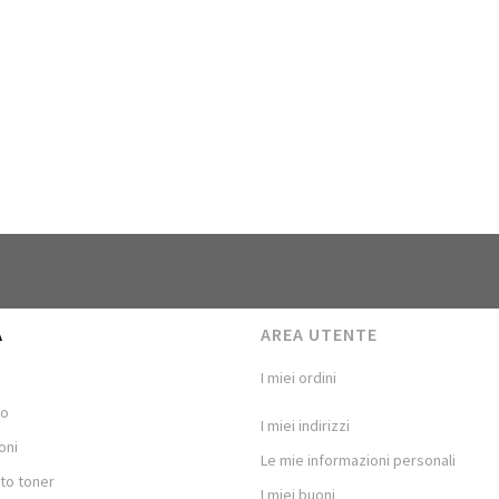
A
AREA UTENTE
I miei ordini
mo
I miei indirizzi
oni
Le mie informazioni personali
to toner
I miei buoni