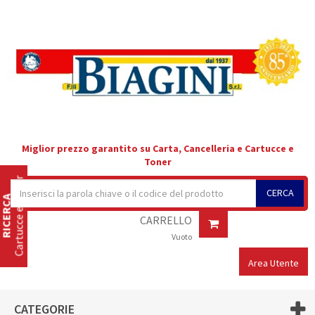
Miglior prezzo garantito su Carta, Cancelleria e Cartucce e
Toner
Cartucce e Toner
CERCA
RICERCA
CARRELLO
Vuoto
Area Utente
CATEGORIE