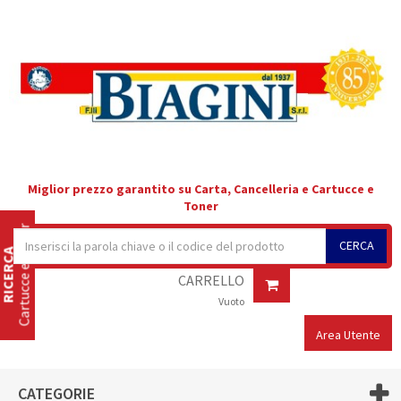
Miglior prezzo garantito su Carta, Cancelleria e Cartucce e
Toner
Cartucce e Toner
CERCA
RICERCA
CARRELLO
Vuoto
Area Utente
CATEGORIE