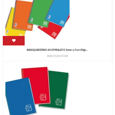
MAXIQUADERNO A4 SPIRALATO 5mm s/fori 80gr...
MAX/S5/NOFORI