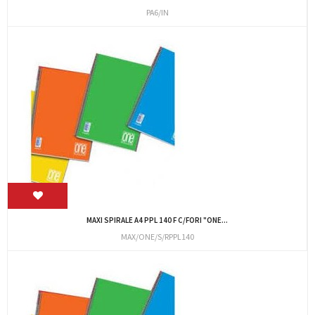
PA6/IN
MAXI SPIRALE A4 PPL 140 F C/FORI "ONE...
MAX/ONE/S/RPPL140