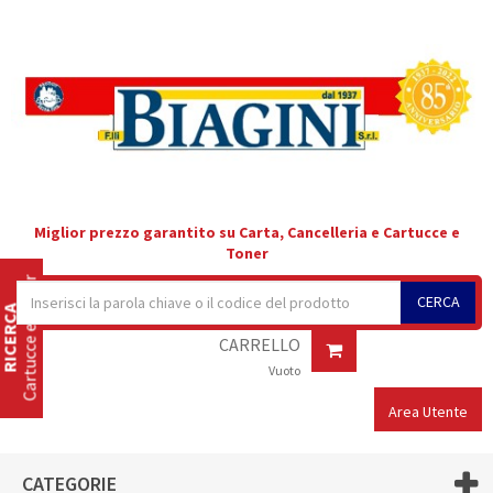
Miglior prezzo garantito su Carta, Cancelleria e Cartucce e
Toner
Cartucce e Toner
CERCA
RICERCA
CARRELLO
Vuoto
Area Utente
CATEGORIE