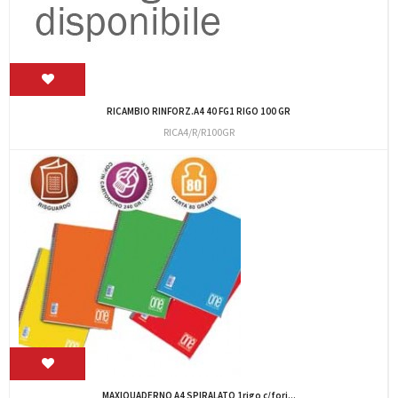
RICAMBIO RINFORZ.A4 40 FG1 RIGO 100 GR
RICA4/R/R100GR
MAXIQUADERNO A4 SPIRALATO 1rigo c/fori...