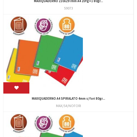
MAXIQUADERNO 210x297mm A4 20fg+1 80gr...
59073
MAXIQUADERNO A4 SPIRALATO 4mm s/fori 80gr...
MAX/S4/NOFORI