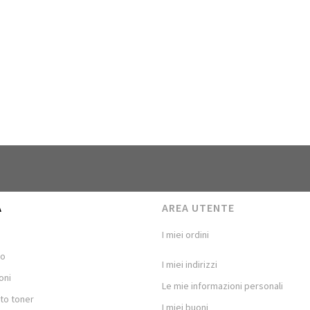
A
AREA UTENTE
I miei ordini
mo
I miei indirizzi
oni
Le mie informazioni personali
to toner
I miei buoni