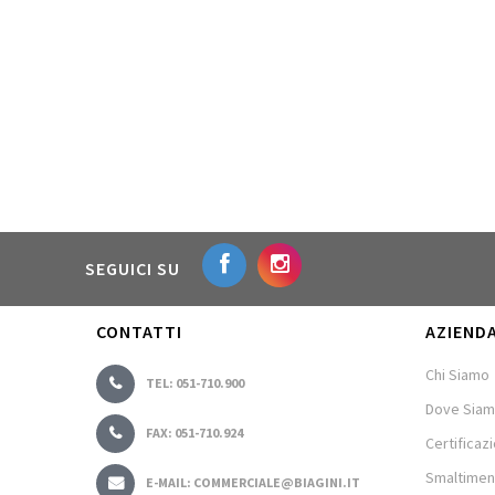
SEGUICI SU
CONTATTI
AZIEND
Chi Siamo
TEL: 051-710.900
Dove Sia
FAX: 051-710.924
Certificazi
Smaltimen
E-MAIL: COMMERCIALE@BIAGINI.IT