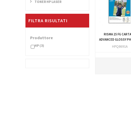
TONER HP LASER
FILTRA RISULTATI
RISMA 25 FG CART
Produttore
ADVANCED GLOSSY PH
HP
(3)
HPQ8691A