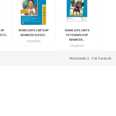
A HP
RISMA 100 FG CARTA HP
RISMA 20 FG CARTA
OTO...
ADVANCED GLOSSY...
FOTOGRAFICA HP
ADVANCED...
HPQ8692A
HPQ8697A
Mostrando 1 - 3 di 3 articoli