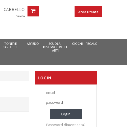
CARRELLO
Area Utente
Vuoto
TONER E
ARREDO
SCUOLA -
GIOCHI
REGALO
CARTUCCE
DISEGNO - BELLE
ARTI
LOGIN
Password dimenticata?