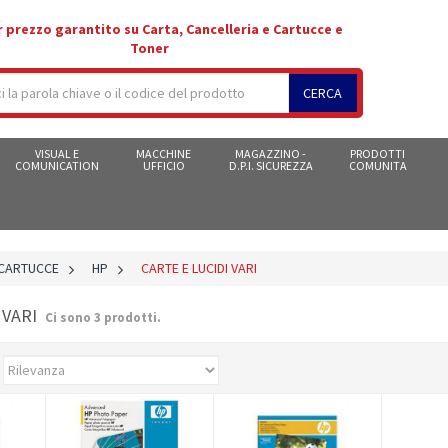
r prezzo garantito su Carta, Cancelleria e Cartucce e
Toner
CERCA
VISUAL E
MACCHINE
MAGAZZINO -
PRODOTTI
COMUNICATION
UFFICIO
D.P.I. SICUREZZA
COMUNITA
 CARTUCCE
>
HP
>
CARTE E LUCIDI VARI
I VARI
Ci sono 3 prodotti.