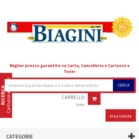
Miglior prezzo garantito su Carta, Cancelleria e Cartucce e
Toner
Cartucce e Toner
CERCA
RICERCA
CARRELLO
Vuoto
Area Utente
CATEGORIE