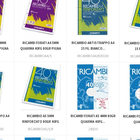
 4MM
RICAMBI FORATI A4 5MM
RICAMBIO ANTISTRAPPO A4
RICAMBIO
PIGNA
QUAXIMA 40FG 80GR PIGNA
15 FG. BIANCO...
15 
RICAMBIOA4/5
RICAMBIOA4/B/R100
RICAM
PPO A4
RICAMBIO A5 5MM
RICAMBI FORATI A5 4MM 80GR
RICAMBI F
RINFORZATO 80GR 40FG
QUAXIMA 40FG...
QUAX
00
RICAMBIOA5/5/R
28830