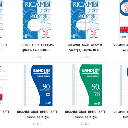
1RIGO
RICAMBI FORATI A4 10MM
RICAMBI FORATI A4 5mm
RICAMBI F
..
QUAXIMA 40FG 80GR...
c/marg QUAXIMA 40FG...
A4 
28847
28848
ORZATI
RICAMBI FORATI RINFORZATI
RICAMBI FORATI RINFORZATI
RICAMBI F
BANDUP A4 90gr...
BANDUP A4 90gr...
BANDU
64419
64420