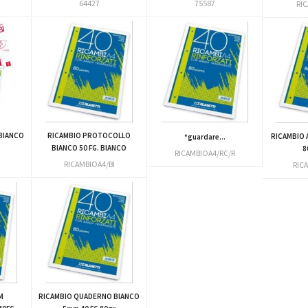
64427
75587
RI
BIANCO
RICAMBIO PROTOCOLLO
RICAMBIO 
*guardare...
r
BIANCO 50 FG. BIANCO
8
RICAMBIOA4/RC/R
RICAMBIOA4/BI
RIC
M
RICAMBIO QUADERNO BIANCO