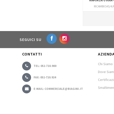
RINFORZATO 80GR 
RICAMBIOA5/4/
SEGUICI SU
CONTATTI
AZIEND
Chi Siamo
TEL: 051-710.900
Dove Sia
FAX: 051-710.924
Certificazi
Smaltimen
E-MAIL: COMMERCIALE@BIAGINI.IT