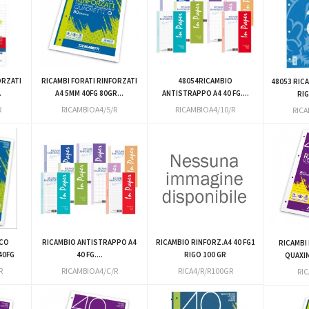
ORZATI
RICAMBI FORATI RINFORZATI
48054RICAMBIO
48053 RIC
.
A4 5MM 40FG 80GR...
ANTISTRAPPO A4 40 FG....
RIG
R
RICAMBIOA4/5/R
RICAMBIOA4/10/R
RIC
NCO
RICAMBIO ANTISTRAPPO A4
RICAMBIO RINFORZ.A4 40 FG1
RICAMBI 
40FG
40 FG....
RIGO 100 GR
QUAXIM
R
RICAMBIOA4/C/R
RICA4/R/R100GR
RI