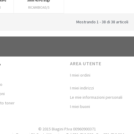
40FG
5mm 40 FG 80gr
R
RICAMBIOA5/5
Mostrando 1 - 38 di 38 articoli
A
AREA UTENTE
I miei ordini
mo
I miei indirizzi
oni
Le mie informazioni personali
to toner
I miei buoni
© 2015 Biagini P.Iva 00960900371