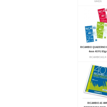
64426
RICAMBIO QUADERNO 
4mm 40 FG 80g
RICAMBIOA5/4
RICAMBIO A5 4M