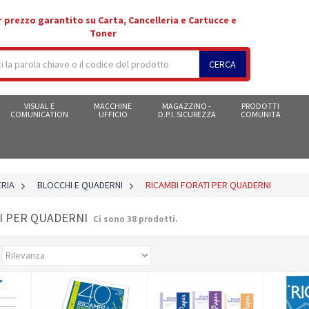
r prezzo garantito su Carta, Cancelleria e Cartucce e
Toner
CERCA
VISUAL E
MACCHINE
MAGAZZINO -
PRODOTTI
COMUNICATION
UFFICIO
D.P.I. SICUREZZA
COMUNITA
RIA
>
BLOCCHI E QUADERNI
>
RICAMBI FORATI PER QUADERNI
TI PER QUADERNI
Ci sono 38 prodotti.