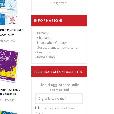
Registrati
INFORMAZIONI
AMBIO RINFORZATO
-
Privacy
.Q A4 FG.40
-
Chi siamo
AMBIOA4/R/Q
-
Informativa Cookies
-
Servizio smaltimento toner
-
Certificazioni
-
Dove siamo
REGISTRATI ALLA NEWSLETTER
Tieniti Aggiornato sulle
promozioni
FORATI A4 1RIGO
A 40FG 80GR...
CAMBIOA4/R
Ho letto e accetto la
Privacy
Policy