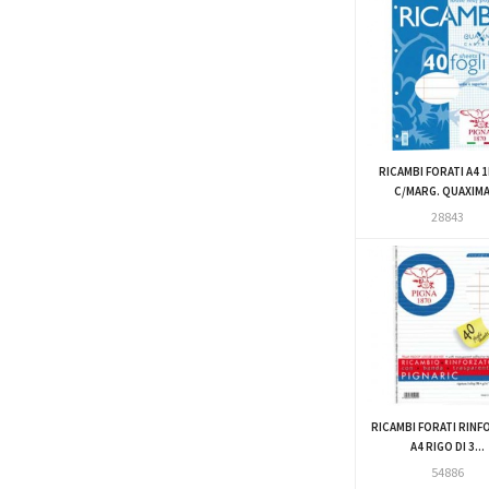
RICAMBI FORATI A4 
C/MARG. QUAXIMA.
28843
RICAMBI FORATI RINF
A4 RIGO DI 3...
54886