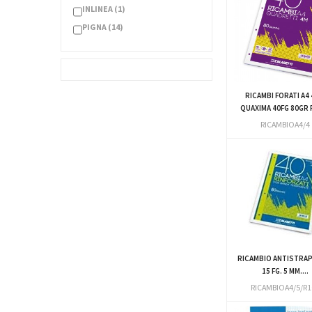
INLINEA
(1)
PIGNA
(14)
RICAMBI FORATI A4
QUAXIMA 40FG 80GR 
RICAMBIOA4/4
RICAMBIO ANTISTRA
15 FG. 5 MM....
RICAMBIOA4/5/R1