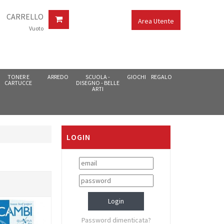
CARRELLO
Area Utente
Vuoto
TONER E
ARREDO
SCUOLA -
GIOCHI
REGALO
CARTUCCE
DISEGNO - BELLE
ARTI
LOGIN
Password dimenticata?