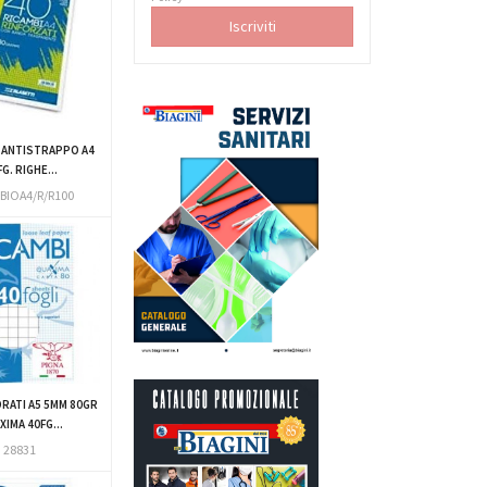
 ANTISTRAPPO A4
FG. RIGHE...
BIOA4/R/R100
ORATI A5 5MM 80GR
IMA 40FG...
28831