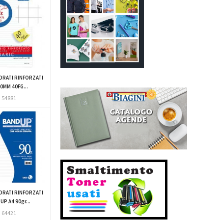
ORATI RINFORZATI
10MM 40FG...
54881
ORATI RINFORZATI
P A4 90gr...
64421