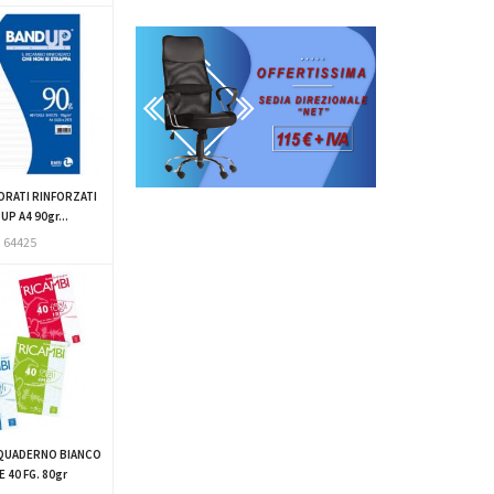
ORATI RINFORZATI
P A4 90gr...
64425
QUADERNO BIANCO
E 40 FG. 80gr