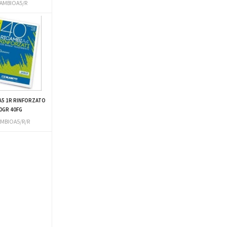
CAMBIOA5/R
A5 1R RINFORZATO
0GR 40FG
AMBIOA5/R/R