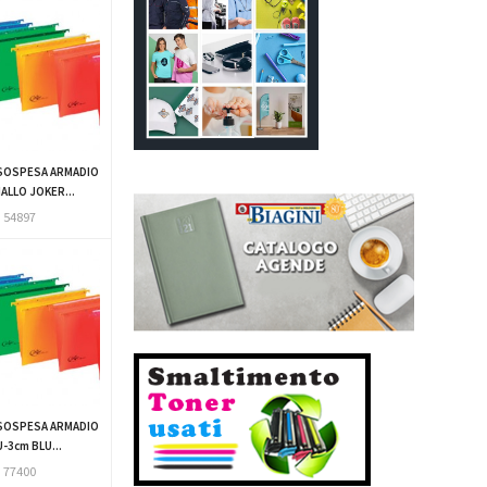
SOSPESA ARMADIO
IALLO JOKER...
54897
SOSPESA ARMADIO
U-3cm BLU...
77400