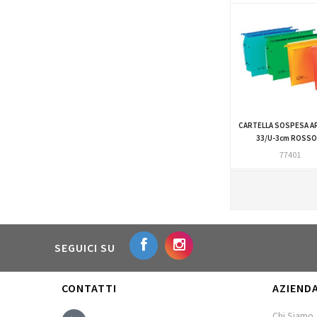
CARTELLA SOSPESA A
33/U-3cm ROSSO.
77401
SEGUICI SU
CONTATTI
AZIEND
Chi Siamo