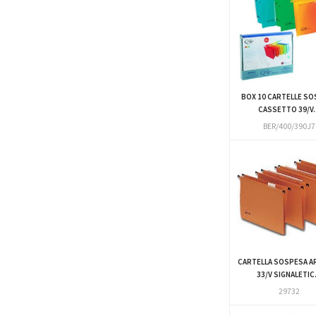
BOX 10 CARTELLE SO
CASSETTO 39/V..
BER/400/390J7
CARTELLA SOSPESA A
33/V SIGNALETIC.
29732