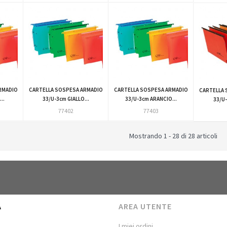
RMADIO
CARTELLA SOSPESA ARMADIO
CARTELLA SOSPESA ARMADIO
CARTELLA 
..
33/U-3cm GIALLO...
33/U-3cm ARANCIO...
33/U-
77402
77403
Mostrando 1 - 28 di 28 articoli
A
AREA UTENTE
I miei ordini