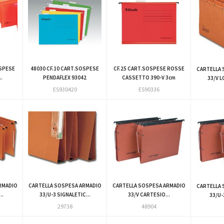
SPESE
48030 CF.10 CART.SOSPESE
CF.25 CART.SOSPESE ROSSE
CARTELLA 
.
PENDAFLEX 93042
CASSETTO 390-V 3cm
33/V L
ES930420
ES90336
RMADIO
CARTELLA SOSPESA ARMADIO
CARTELLA SOSPESA ARMADIO
CARTELLA 
..
33/U-3 SIGNALETIC...
33/V CARTESIO...
33/U-
29738
48904