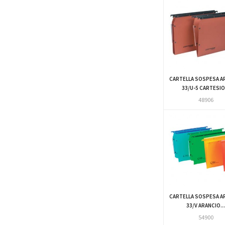
CARTELLA SOSPESA A
33/U-5 CARTESIO.
48906
CARTELLA SOSPESA A
33/V ARANCIO..
54900