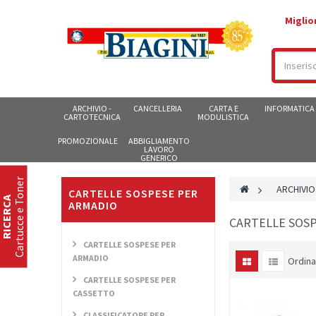
Miglio
ARCHIVIO -
CANCELLERIA
CARTA E
INFORMATICA
CARTOTECNICA
MODULISTICA
PROMOZIONALE
ABBIGLIAMENTO
LAVORO
GENERICO
Cartucce e Toner
>
ARCHIVIO
CARTELLE SOSPESE PER
RICERCA
ARMADIO
CARTELLE SOS
CARTELLE SOSPESE PER
ARMADIO
Ordina
CARTELLE SOSPESE PER
CASSETTO
CLASSIFICATORE PER