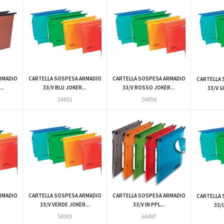
RMADIO
CARTELLA SOSPESA ARMADIO
CARTELLA SOSPESA ARMADIO
CARTELLA 
..
33/V BLU JOKER...
33/V ROSSO JOKER...
33/V G
54891
54894
RMADIO
CARTELLA SOSPESA ARMADIO
CARTELLA SOSPESA ARMADIO
CARTELLA 
.
33/V VERDE JOKER...
33/V IN PPL...
33/
54903
64487