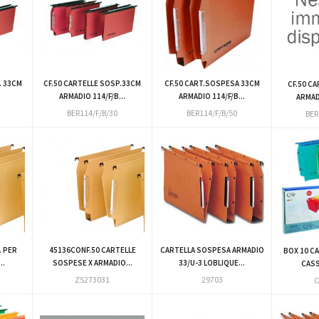
. 33CM
CF.50 CARTELLE SOSP.33CM
CF.50 CART.SOSPESA 33CM
CF.50 CA
ARMADIO 114/F/B...
ARMADIO 114/F/B...
ARMADI
BER114/F/B/30
BER114/F/B/50
BER
. PER
45136CONF.50 CARTELLE
CARTELLA SOSPESA ARMADIO
BOX 10 C
..
SOSPESE X ARMADIO...
33/U-3 LOBLIQUE...
CASS
ZS273031
29703
O