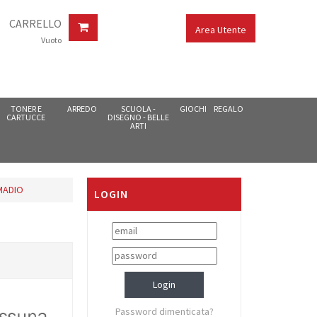
CARRELLO
Area Utente
Vuoto
TONER E
ARREDO
SCUOLA -
GIOCHI
REGALO
CARTUCCE
DISEGNO - BELLE
ARTI
MADIO
LOGIN
Password dimenticata?