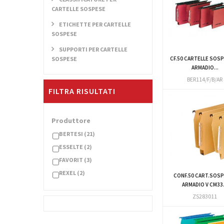
CARTELLE SOSPESE
ETICHETTE PER CARTELLE
SOSPESE
SUPPORTI PER CARTELLE
SOSPESE
CF.50 CARTELLE SOSP
ARMADIO...
BER114/F/B/AR
FILTRA RISULTATI
Produttore
BERTESI
(21)
ESSELTE
(2)
FAVORIT
(3)
REXEL
(2)
CONF.50 CART.SOSP
ARMADIO V CM33.
ZS283011