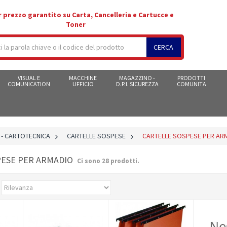
r prezzo garantito su Carta, Cancelleria e Cartucce e
Toner
CERCA
VISUAL E
MACCHINE
MAGAZZINO -
PRODOTTI
COMUNICATION
UFFICIO
D.P.I. SICUREZZA
COMUNITA
 - CARTOTECNICA
>
CARTELLE SOSPESE
>
CARTELLE SOSPESE PER AR
PESE PER ARMADIO
Ci sono 28 prodotti.