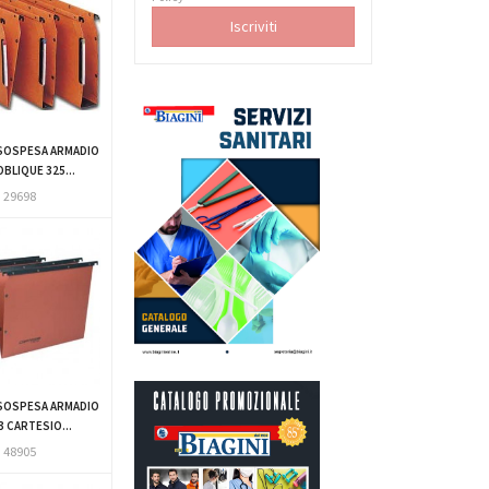
SOSPESA ARMADIO
OBLIQUE 325...
29698
SOSPESA ARMADIO
3 CARTESIO...
48905