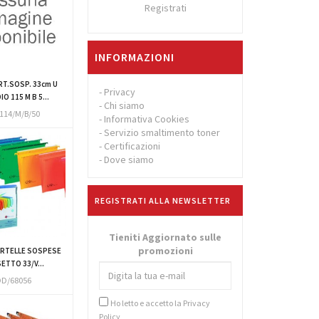
Registrati
INFORMAZIONI
RT.SOSP. 33cm U
-
Privacy
O 115 M B 5...
-
Chi siamo
114/M/B/50
-
Informativa Cookies
-
Servizio smaltimento toner
-
Certificazioni
-
Dove siamo
REGISTRATI ALLA NEWSLETTER
Tieniti Aggiornato sulle
promozioni
ARTELLE SOSPESE
ETTO 33/V...
D/68056
Ho letto e accetto la
Privacy
Policy