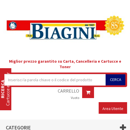
Miglior prezzo garantito su Carta, Cancelleria e Cartucce e
Toner
Cartucce e Toner
CERCA
RICERCA
CARRELLO
Vuoto
Area Utente
CATEGORIE