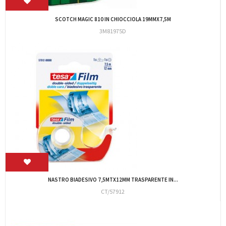
29090 CORRETTORE ROLLER IN LINEA mm.5 x...
B/ROLLER
PENNA A SFERA MEDIA BLU GRIP SCATTO IN LINEA
IMP/LUX/S/MB