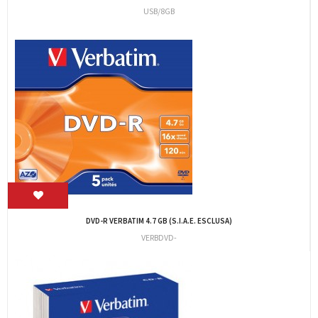
BF/AIR
MEMORIA USB 2.0 D200 4GB
EMTD4GD202S