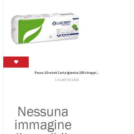
CF.10 RT CARTA IGIENICA COMODA
LUCART/811624