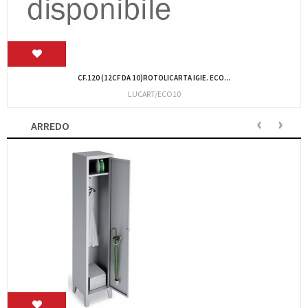
CART.120 RT.CARTA IGIENICCOMODA LUCART 811624
LUCART/COMODA
‹
›
ARREDO