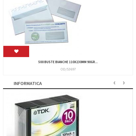
00758 CF.10 BUSTE AVANA 19X26...
BL578
‹
›
INFORMATICA