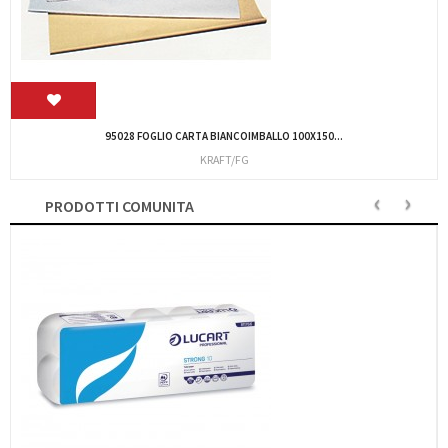
BUSTA SOVRAPACCHI CARTA 16,2X12CM CF.1000 C6
MR350/E
‹
›
PRODOTTI COMUNITA