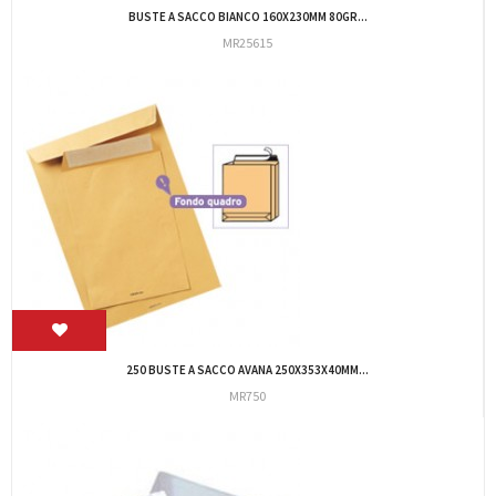
04910 CF.500 BUSTE 11X23 GR.90 SUPER STRIP
11X23/90S
CF.25 BS.BIANCHE 11X23 C/FIN. C/STRIP...
OD/32075