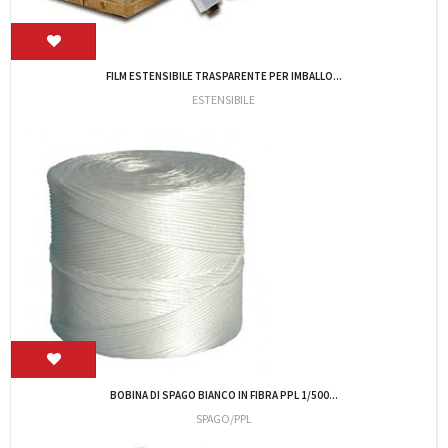
ESTENSIBILE 23my TRASP. PRESTIRO...
ESTENSIBILE/SFUSO
BUSTE SOVRAPACCHI 22,5X12 CF.1000 (LD)
MR352