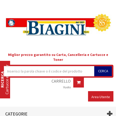
Miglior prezzo garantito su Carta, Cancelleria e Cartucce e
Toner
Cartucce e Toner
CERCA
RICERCA
CARRELLO
Vuoto
Area Utente
CATEGORIE