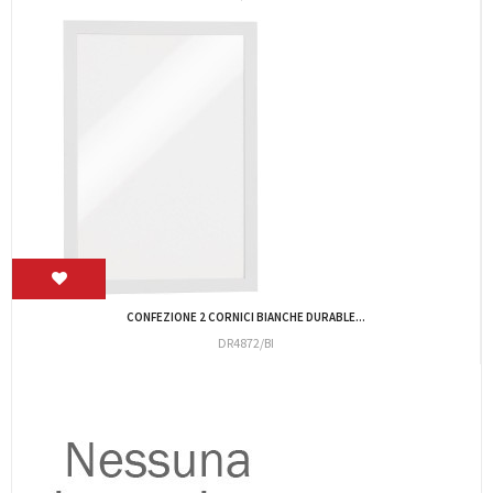
PORTABADGE FELLOWES L453TR PLASTICA 8X10
LEO/L453