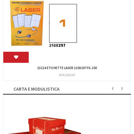
PENNA SFERA MEDIA ROSSA GRIP SCATTO"IN LINEA"
IMP/LUX/S/MR
‹
›
CARTA E MODULISTICA