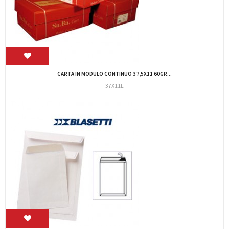
250 BUSTE SACCO AVANA 100GR 230X330X40MM...
MR709