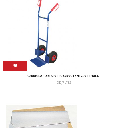
BS.SOVRAPACCHI C4 32,5X22,5 (CF.500)
MR358