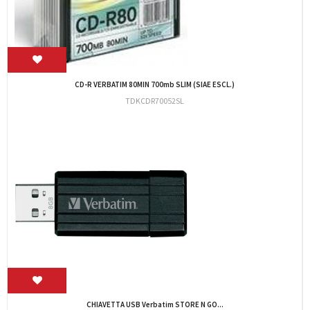
CF.250 BUSTE REFERTA CD 16X23 BLASETTI 153N
BL153N
FLACONE ARIA COMPRESSA 400 ml